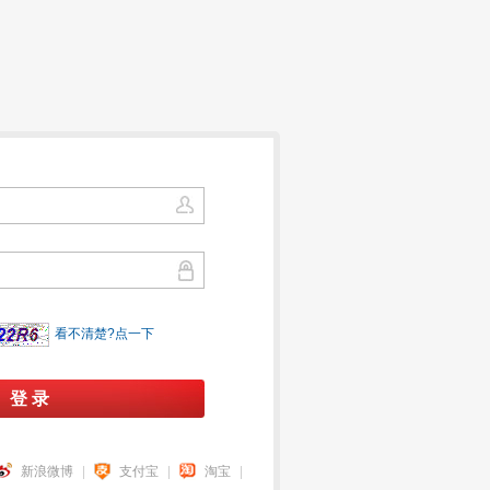
看不清楚?点一下
：
新浪微博
|
支付宝
|
淘宝
|