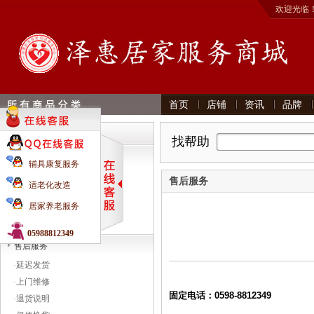
欢迎光临
首页
店铺
资讯
品牌
帮助分类
找帮助
特色服务
辅具康复服务
·
礼物赠送
售后服务
适老化改造
·
延保服务
居家养老服务
·
价格保护
·
商品拍卖
05988812349
售后服务
·
延迟发货
·
上门维修
固定电话：0598-8812349
·
退货说明