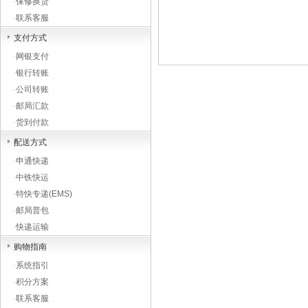
·
保修换货
·
联系客服
支付方式
·
网银支付
·
银行转账
·
公司转账
·
邮局汇款
·
货到付款
配送方式
·
申通快递
·
中铁快运
·
特快专递(EMS)
·
邮局普包
·
快递运输
购物指南
·
系统指引
·
积分方案
·
联系客服