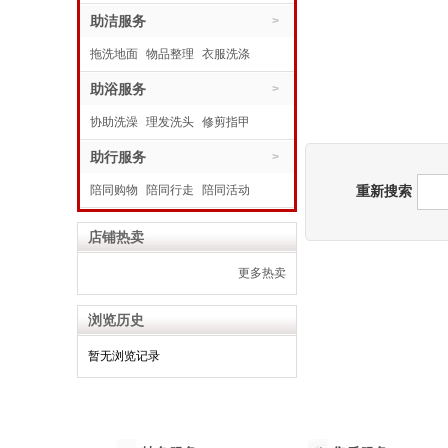
水电维修
助洁服务
代购商品
>
拖洗地面
物品整理
衣服洗涤
助浴服务
>
协助洗澡
理发洗头
修剪指甲
助行服务
>
陪同购物
陪同行走
陪同活动
重新搜索
店铺热卖
更多热卖
浏览历史
暂无浏览记录