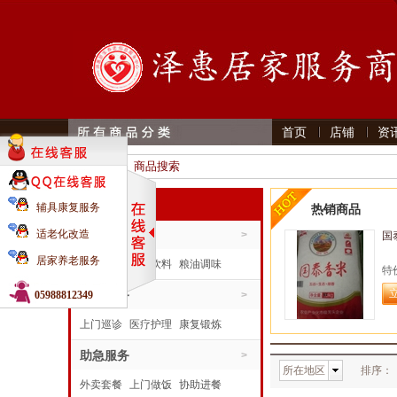
首页
店铺
资
首页 》
商品搜索
全部分类
辅具康复服务
热销商品
适老化改造
生活服务
>
国
居家养老服务
家居日用
食品饮料
粮油调味
特
康复运动
助医服务
手机电器
05988812349
>
上门巡诊
医疗护理
康复锻炼
陪同就医
助急服务
>
所在地区
排序：
外卖套餐
上门做饭
协助进餐