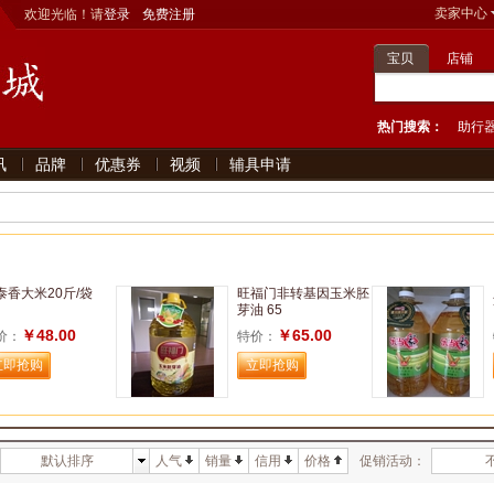
卖家中心
欢迎光临！请
登录
免费注册
宝贝
店铺
热门搜索：
助行
讯
品牌
优惠券
视频
辅具申请
泰香大米20斤/袋
旺福门非转基因玉米胚
芽油 65
￥48.00
￥65.00
价：
特价：
默认排序
人气
销量
信用
价格
促销活动：