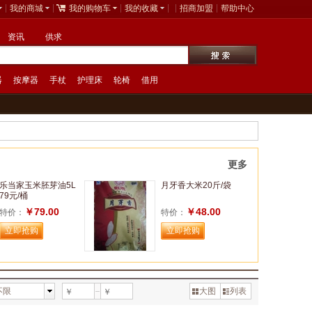
我的商城
我的购物车
我的收藏
招商加盟
帮助中心
资讯
供求
器
按摩器
手杖
护理床
轮椅
借用
更多
乐当家玉米胚芽油5L
月牙香大米20斤/袋
79元/桶
￥79.00
￥48.00
特价：
特价：
不限
大图
列表
￥
￥