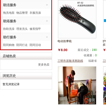
水电维修
助洁服务
代购商品
>
拖洗地面
物品整理
衣服洗涤
助浴服务
>
协助洗澡
理发洗头
修剪指甲
助行服务
>
电动按摩梳
护
多
陪同购物
陪同行走
陪同活动
￥8.00
￥
最近成交：
190
收藏量：
0
店铺热卖
三明市居敬泽惠助残
福建省
三
更多热卖
服务中心
服
浏览历史
暂无浏览记录