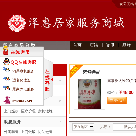
欢迎光临
首页
店铺
资讯
品牌
首页 》
商品搜索
全部分类
辅具康复服务
热销商品
生活服务
适老化改造
>
国泰香大米20斤/
居家养老服务
家居日用
食品饮料
粮油调味
￥48.00
特价：
康复运动
助医服务
手机电器
05988812349
>
上门巡诊
医疗护理
康复锻炼
陪同就医
助急服务
>
所在地区
排序：
默认排
外卖套餐
上门做饭
协助进餐