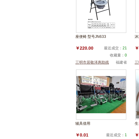
座便椅 型号JN633
沐
￥220.00
￥
最近成交：
21
收藏量：
0
三明市居敬泽惠助残
福建省
三
服务中心
服
辅具借用
生
￥0.01
￥
最近成交：
1