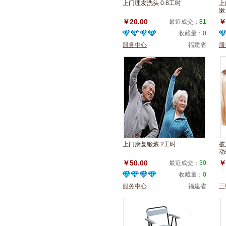
上门理发洗头 0.8工时
上
漱
￥20.00
￥
最近成交：
81
收藏量：
0
服务中心
福建省
服
上门康复锻炼 2工时
披
动
摩
￥50.00
￥
最近成交：
30
收藏量：
0
服务中心
福建省
三
服