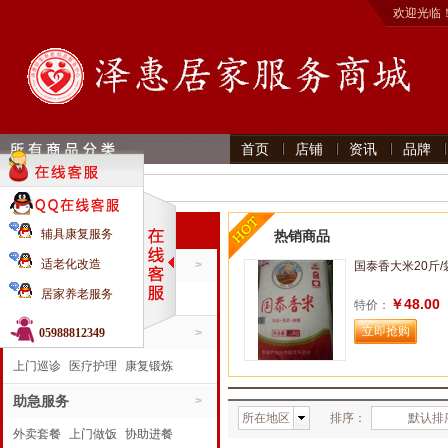
欢迎光临
首页
店铺
资讯
品牌
首页 》
商品搜索
全部分类
辅具康复服务
热销商品
生活服务
适老化改造
>
国泰香大米20斤/
居家养老服务
家居日用
食品饮料
粮油调味
￥48.00
特价：
康复运动
助医服务
手机电器
05988812349
>
上门巡诊
医疗护理
康复锻炼
陪同就医
助急服务
>
所在地区
排序：
默认排
外卖套餐
上门做饭
协助进餐