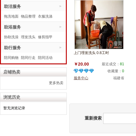
水电维修
助洁服务
代购商品
>
拖洗地面
物品整理
衣服洗涤
助浴服务
>
协助洗澡
理发洗头
修剪指甲
助行服务
>
上门理发洗头 0.8工时
陪同购物
陪同行走
陪同活动
￥20.00
最近成交：
81
收藏量：
0
店铺热卖
服务中心
福建省
更多热卖
浏览历史
暂无浏览记录
重新搜索