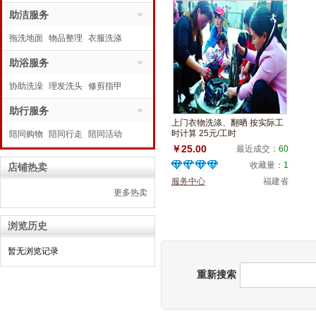
水电维修
助洁服务
代购商品
>
拖洗地面
物品整理
衣服洗涤
助浴服务
>
协助洗澡
理发洗头
修剪指甲
助行服务
>
上门衣物洗涤、翻晒 按实际工
时计算 25元/工时
陪同购物
陪同行走
陪同活动
￥25.00
最近成交：
60
收藏量：
1
店铺热卖
服务中心
福建省
更多热卖
浏览历史
暂无浏览记录
重新搜索