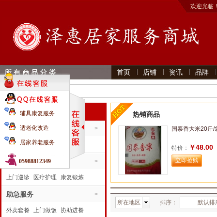
欢迎光临
首页
店铺
资讯
品牌
首页 》
商品搜索
全部分类
辅具康复服务
热销商品
生活服务
适老化改造
>
国泰香大米20斤/
居家养老服务
家居日用
食品饮料
粮油调味
￥48.00
特价：
康复运动
助医服务
手机电器
05988812349
>
上门巡诊
医疗护理
康复锻炼
陪同就医
助急服务
>
所在地区
排序：
默认排
外卖套餐
上门做饭
协助进餐