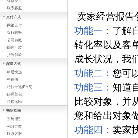
·
保修换货
·
联系客服
卖家经营报告
支付方式
·
网银支付
功能一：
了解
·
银行转账
·
公司转账
转化率以及客
·
邮局汇款
·
货到付款
成长状况，我
配送方式
功能二：
您可
·
申通快递
·
中铁快运
功能三：
知道
·
特快专递(EMS)
·
邮局普包
比较对象，并
·
快递运输
购物指南
您和给出对象
·
系统指引
·
积分方案
功能四：
卖家
·
联系客服