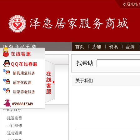
欢迎光临
首页
店铺
资讯
品牌
帮助分类
找帮助
特色服务
辅具康复服务
·
礼物赠送
关于我们
适老化改造
·
延保服务
居家养老服务
·
价格保护
·
商品拍卖
05988812349
售后服务
·
延迟发货
·
上门维修
·
退货说明