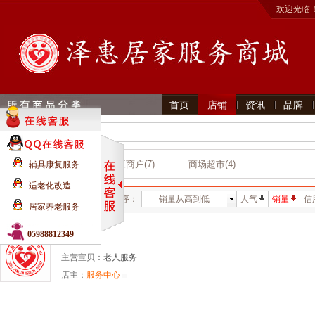
欢迎光临
首页
店铺
资讯
品牌
首页 》
店铺
个体工商户(7)
商场超市(4)
辅具康复服务
店铺类目
适老化改造
所在地：
所有地区
排序：
销量从高到低
人气
销量
信
居家养老服务
05988812349
服务中心
主营宝贝：
老人服务
店主：
服务中心