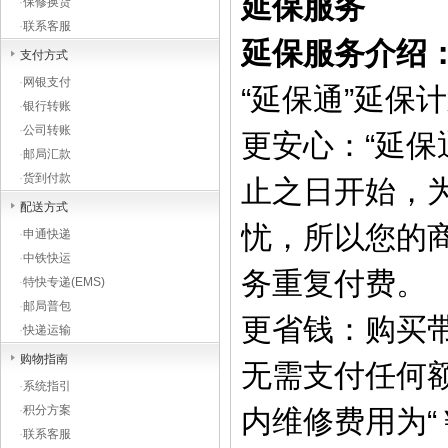
延保服务
·
保修换货
·
联系客服
延保服务介绍
支付方式
·
网银支付
“延保通”延保
·
银行转账
·
公司转账
更安心：“延
·
邮局汇款
·
货到付款
止之日开始，
配送方式
忧，所以您的
·
申通快递
·
中铁快运
务重复付费。
·
特快专递(EMS)
·
邮局普包
更省钱：购买
·
快递运输
购物指南
无需支付任何
·
系统指引
·
积分方案
内维修费用为“
·
联系客服