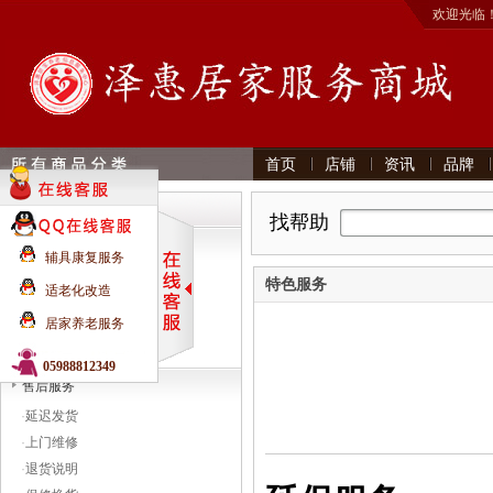
欢迎光临
首页
店铺
资讯
品牌
帮助分类
找帮助
特色服务
辅具康复服务
·
礼物赠送
特色服务
适老化改造
·
延保服务
居家养老服务
·
价格保护
·
商品拍卖
05988812349
售后服务
·
延迟发货
·
上门维修
·
退货说明