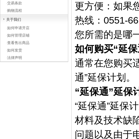
更方便：如果
·
交易条款
·
购物流程
热线：0551
关于我们
·
如何申请开店
您所需的是哪
·
如何管理店铺
·
查看售出商品
如何购买“延保
·
如何发货
·
法律声明
通常在您购买适
通”延保计划。
“延保通”延保
“延保通”延
材料及技术缺
问题以及由于